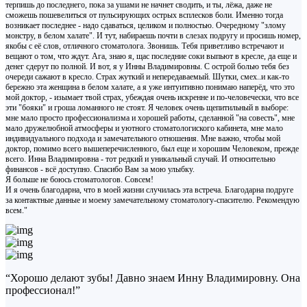
терпишь до последнего, пока за ушами не начнет сводить, и ты, лёжа, даже не
сможешь пошевелиться от пульсирующих острых всплесков боли. Именно тогда
возникает последнее - надо сдаваться, целиком и полностью. Очередному "злому
монстру, в белом халате". И тут, набираешь почти в слезах подругу и просишь номер,
якобы с её слов, отличного стоматолога. Звонишь. Тебя приветливо встречают и
вещают о том, что ждут. Ага, знаю я, щас последние соки выпьют в кресле, да еще и
денег сдерут по полной. И вот, я у Инны Владимировны. С острой болью тебя без
очереди сажают в кресло. Страх жуткий и непередаваемый. Шутки, смех..и как-то
бережно эта женщина в белом халате, а я уже интуитивно понимаю наперёд, что это
мой доктор, - изымает твой страх, убеждая очень искренне и по-человечески, что все
эти "бояки" и гроша ломанного не стоят. Я человек очень щепитильный в выборе:
мне мало просто профессионализма и хорошей работы, сделанной "на совесть", мне
мало дружелюбной атмосферы и уютного стоматологиского кабинета, мне мало
индивидуального подхода и замечательного отношения. Мне важно, чтобы мой
доктор, помимо всего вышеперечисленного, был еще и хорошим Человеком, прежде
всего. Инна Владимировна - тот редкий и уникальный случай. И относительно
финансов - всё доступно. Спасибо Вам за мою улыбку.
Я больше не боюсь стоматологов. Совсем!
И я очень благодарна, что в моей жизни случилась эта встреча. Благодарна подруге
за контактные данные и моему замечательному стоматологу-спасителю. Рекомендую
всем."
“Хорошо делают зубы! Давно знаем Инну Владимировну. Она
профессионал!”